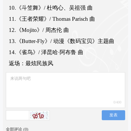
10.《斗笠舞》/ 杜鸣心、吴祖强 曲
11.《王者荣耀》/ Thomas Parisch 曲
12.《Mojito》/ 周杰伦 曲
13.《Butter-Fly》/ 动漫《数码宝贝》主题曲
14.《雀鸟》/ 泽昆哈·阿布鲁 曲
返场：最炫民族风
0
/400
发表
全部评论
(
0
)