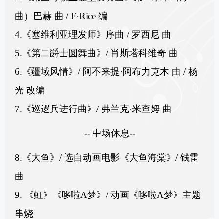
曲）巴赫 曲 / F·Rice 编
4.《塞维利亚理发师》序曲 / 罗西尼 曲
5.《第二爵士圆舞曲》/ 肖斯塔科维奇 曲
6.《疆域风情》/ 阿不来提·阿布力克木 曲 / 杨
光 改编
7.《巡逻兵进行曲》/ 弗兰克·米查姆 曲
-- 中场休息--
8.《大鱼》/ 选自动画电影《大鱼海棠》/ 钱雷
曲
9. 《虹》《哆啦A梦》/ 动画《哆啦A梦》主题
串烧