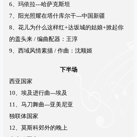
6、玛依拉---哈萨克斯坦
7、阳光照耀在塔什库尔干---中国新疆
8、花儿为什么这样红+达坂城的姑娘+掀起你
的盖头来 / 编曲配器：王淳
9、西域风情素描 / 作曲：沈顺姬
下半场
西亚国家
10、埃及进行曲---埃及
11、马刀舞曲---亚美尼亚
独联体国家
12、莫斯科郊外的晚上