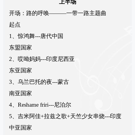
上半场
开场：路的呼唤———一带一路主题曲
起点
1、惊鸿舞---唐代中国
东盟国家
2、哎呦妈妈---印度尼西亚
东亚国家
3、乌兰巴托的夜---蒙古
南亚国家
4、Reshame friri---尼泊尔
5、吉米阿佳+拉兹之歌+天竺少女串烧---印度
中亚国家