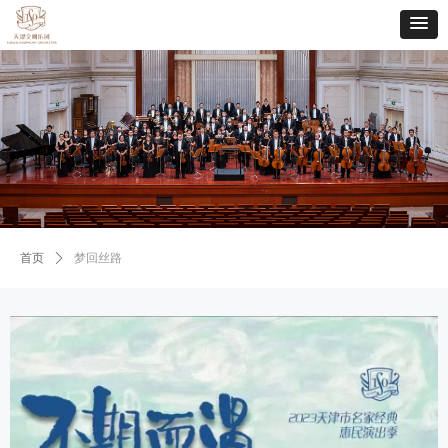
首页
ꄲ
梦回丝路